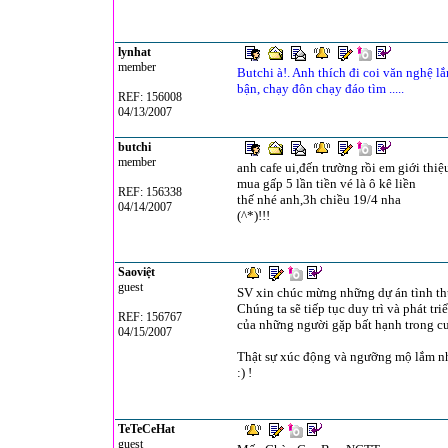
lynhat
member
Butchi à!. Anh thích đi coi văn nghệ lắ
bận, chạy đôn chạy đáo tìm .....
REF: 156008
04/13/2007
butchi
member
anh cafe ui,đến trường rồi em giới thi
mua gấp 5 lần tiền vé là ô kê liền
REF: 156338
thế nhé anh,3h chiều 19/4 nha
04/14/2007
(^*)!!!
Saoviệt
guest
SV xin chúc mừng những dự án tình thư
Chúng ta sẽ tiếp tục duy trì và phát t
REF: 156767
của những người gặp bất hạnh trong c
04/15/2007
Thật sự xúc động và ngưỡng mộ lắm nhữ
:) !
TeTeCeHat
guest