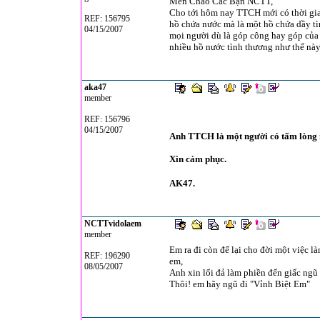
Mến Chào Cac Bạn NCTT,
Cho tới hôm nay TTCH mới có thời gia
REF: 156795
hồ chứa nước mà là một hồ chứa dầy tì
04/15/2007
mọi người dù là góp công hay góp của 
nhiều hồ nước tình thương như thế này
aka47
member
REF: 156796
04/15/2007
Anh TTCH là một người có tấm lòng 
Xin cảm phục.
AK47.
NCTTvidolaem
member
Em ra đi còn để lại cho đời một việc 
REF: 196290
em,
08/05/2007
Anh xin lổi đả làm phiền đến giấc ngũ
Thôi! em hãy ngũ đi "Vỉnh Biệt Em"