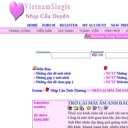
HOME
-
FORUM
-
REGISTER
-
MY ACCOUNT
-
NEW PHO
Diễn Đàn
Những chủ đề mới nhất
NCTT
Những 
Những góp ý mới nhất
NCTT
Những 
Những chủ đề chưa góp ý
NCTT
Website
Forum
>
Nhịp Cầu Tình Thương
>> TRỞ LẠI MÁI ẤM AN
haluuthuy
TRỞ LẠI MÁI ẤM ANH ĐÀ
member
Thuỷ xin kính chào tất cả anh chị em tr
ID 20454
Cũng là một thời gian khá lâu ,khi thu
03/01/2007
Anh Đào nhân dịp tặng quà giáng sinh 
đổi khác ,khang trang hơn ,nhiều nhà t