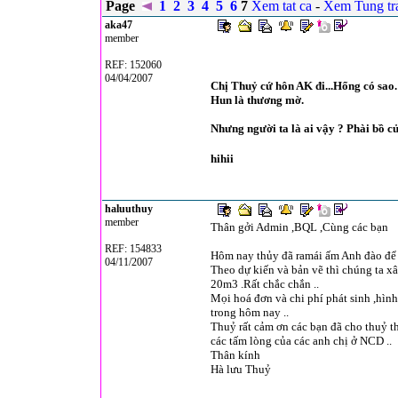
Page
1
2
3
4
5
6
7
Xem tat ca
-
Xem Tung t
aka47
member
REF: 152060
04/04/2007
Chị Thuỷ cứ hôn AK đi...Hổng có sao.
Hun là thương mờ.
Nhưng người ta là ai vậy ? Phài bồ củ
hihii
haluuthuy
member
Thân gởi Admin ,BQL ,Cùng các bạn
REF: 154833
Hôm nay thủy đã ramái ấm Anh đào để h
04/11/2007
Theo dự kiến và bản vẽ thì chúng ta xâ
20m3 .Rất chắc chắn ..
Mọi hoá đơn và chi phí phát sinh ,hìn
trong hôm nay ..
Thuỷ rất cảm ơn các bạn đã cho thuỷ th
các tấm lòng của các anh chị ở NCD ..
Thân kính
Hà lưu Thuỷ