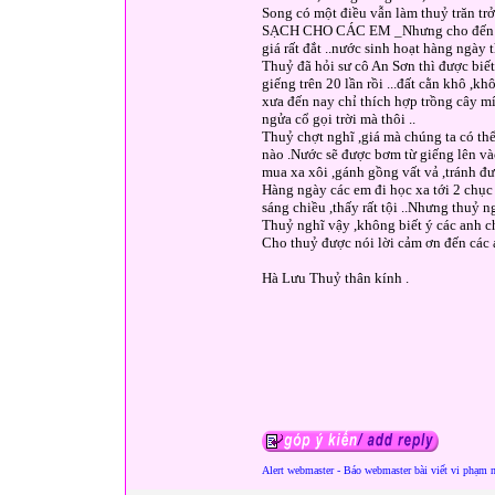
Song có một điều vẫn làm thuỷ trăn t
SẠCH CHO CÁC EM _Nhưng cho đến nay
giá rất đắt ..nước sinh hoạt hàng ngày 
Thuỷ đã hỏi sư cô An Sơn thì được biế
giếng trên 20 lần rồi ...đất cằn khô ,
xưa đến nay chỉ thích hợp trồng cây m
ngửa cổ gọi trời mà thôi ..
Thuỷ chợt nghĩ ,giá mà chúng ta có th
nào .Nước sẽ được bơm từ giếng lên vào
mua xa xôi ,gánh gồng vất vả ,tránh đư
Hàng ngày các em đi học xa tới 2 chục
sáng chiều ,thấy rất tội ..Nhưng thuỷ n
Thuỷ nghĩ vậy ,không biết ý các anh ch
Cho thuỷ được nói lời cảm ơn đến các 
Hà Lưu Thuỷ thân kính .
Alert webmaster - Báo webmaster bài viết vi phạm 