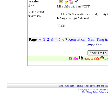
tetecehat
guest
Mến chào các bạn NCTT,
REF: 197360
TTCH vừa đi vacation về thì đọc thấy 
08/07/2007
hương cho người đã mất.
TTCH
Page
1
2
3
4
5
6
7
Xem tat ca
-
Xem Tung t
góp ý kiến
Kí hiệu
:
:
trang cá nhân
:
ch
Nhà
|
Ghi danh
|
Thành Viên
|
Thơ
|
Hình ảnh
|
D
Copyright © 2026
Vietnam 
Hoc Tieng Anh
-
Submit W