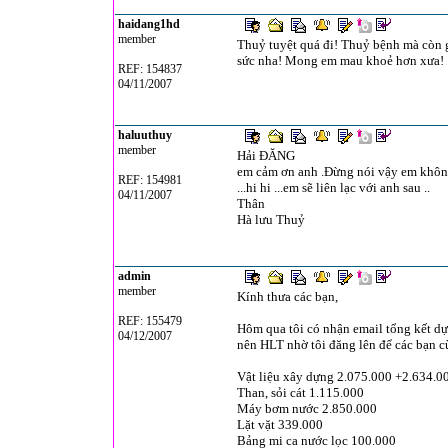
haidang1hd
member
Thuỷ tuyệt quá đi! Thuỷ bệnh mà còn g
sức nha! Mong em mau khoẻ hơn xưa!
REF: 154837
04/11/2007
haluuthuy
member
Hải ĐĂNG
em cảm ơn anh .Đừng nói vậy em không 
REF: 154981
...hi hi ...em sẽ liên lạc với anh sau ..
04/11/2007
Thân
Hà lưu Thuỷ
admin
member
Kính thưa các bạn,
REF: 155479
Hôm qua tôi có nhận email tổng kết dự
04/12/2007
nên HLT nhờ tôi đăng lên để các bạn c
Vật liệu xây dựng 2.075.000 +2.634.0
Than, sỏi cát 1.115.000
Máy bơm nước 2.850.000
Lặt vặt 339.000
Bảng mi ca nước lọc 100.000