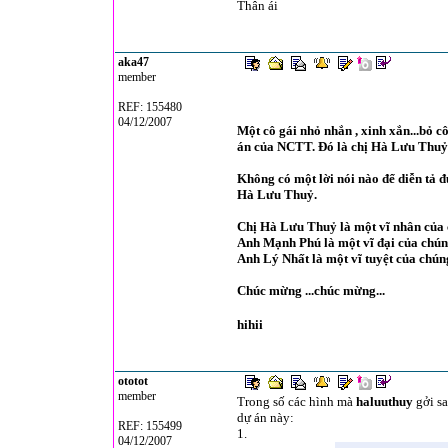
Thân ái
aka47
member
REF: 155480
04/12/2007
Một cô gái nhỏ nhắn , xinh xắn...bỏ c
án của NCTT. Đó là chị Hà Lưu Thuỷ
Không có một lời nói nào để diễn tả 
Hà Lưu Thuỷ.
Chị Hà Lưu Thuỷ là một vĩ nhân của 
Anh Mạnh Phú là một vĩ đại của chún
Anh Lý Nhất là một vĩ tuyệt của chúng
Chúc mừng ...chúc mừng...
hihii
ototot
member
Trong số các hình mà
haluuthuy
gởi s
dự án này:
REF: 155499
1.
04/12/2007