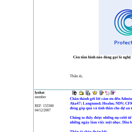
Còn tấm hình nào đáng gọi là nghệ 
Thân ái,
lynhat
member
Chân thành gởi lời cảm ơn đến Adm
Aka47; Langtumd; Hoahn; NDV; CFK; 
REF: 155500
đóng góp quà và tinh thần cho dự an t
04/12/2007
Chúng ta thấy được những nụ cười từ 
những ngày làm việc mệt nhọc. Dầu biế
Thân ái chào đoàn kết,