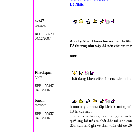
Lý Nhất,
aka47
member
REF: 155679
04/12/2007
Anh Ly Nhất khiêm tốn wá , ai thì AK
Dễ thương như vậy đó nên các em mới 
hihii
Khackquen
guest
Thật đáng khen việc làm của các anh c
REF: 155847
04/13/2007
butchi
member
hoom nay em vừa tập kịch ở trường về v
13 là xui nào.
REF: 155957
em mới xin tham gia đội công tác xã h
04/13/2007
quỹ ủng hộ trẻ em chất độc màu da cam
đến xem nhé giá vé sinh viên chỉ có 2