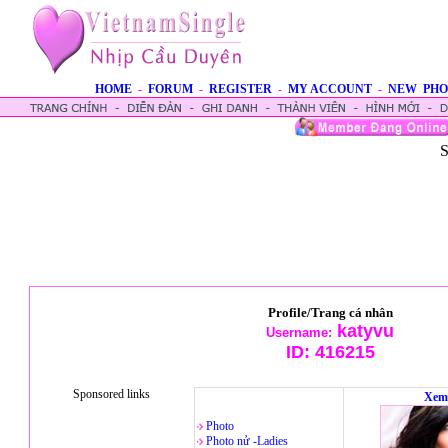
HOME
-
FORUM
-
REGISTER
-
MY ACCOUNT
-
NEW PHO
S
Profile/Trang cá nhân
katyvu
Username:
ID:
416215
Sponsored links
Xem
Photo
Photo nử -Ladies