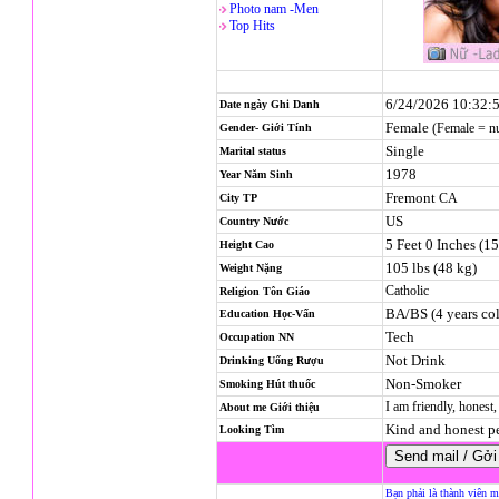
Photo nam -Men
Top Hits
6/24/2026 10:32:
Date ngày Ghi Danh
Female
(Female = n
Gender- Giới Tính
Single
Marital status
1978
Year Năm Sinh
Fremont
CA
City TP
US
Country Nước
5 Feet 0 Inches (1
Height Cao
105 lbs (48 kg)
Weight Nặng
Catholic
Religion
Tôn Giáo
BA/BS (4 years col
Education Học-Vấn
Tech
Occupation NN
Not Drink
Drinking Uống Rượu
Non-Smoker
Smoking Hút thuốc
I am friendly, honest
About me Giới thiệu
Kind and honest p
Looking Tìm
Bạn phải là thành viên m