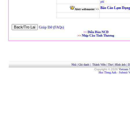
phí
Báo Cáo Lạm Dụng
Alert webmaster >>
Giúp Đở (FAQs)
>>
Diễn Đàn NCD
>>
Nhịp Cầu Tình Thương
Nhà
|
Ghi danh
|
Thành Viên
|
Thơ
|
Hình ảnh
|
D
Copyright © 2026
Vietnam 
Hoc Tieng Anh
-
Submit W