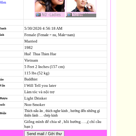
-Men
5/30/2026 4:56:18 AM
 Danh
Female
(Female = nu, Male=nam)
ính
Married
1982
Huế
Thua Thien Hue
Vietnam
5 Feet 2 Inches (157 cm)
115 lbs (52 kg)
Buddhist
iáo
I Will Tell you later
-Vấn
Làm tóc và nội trợ
Light Drinker
 Rượu
Non-Smoker
huốc
Thích nấu ăn , thích nghe kinh , hướng đến những gì
thiệu
thiện lành … chép kinh
Giống mình để chia sẽ , hồi hướng…..,( chỉ cầu
bạn )