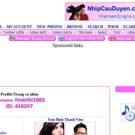
R
-
MY ACCOUNT
-
NEW PHOTOS
-
BROWSE
-
SEARCH
-
POEM
-
ECAR
Sponsored links
Profile/Trang cá nhân
hoanhi1982
ername:
ID:
416207
Xem Hinh Thanh Vien
adies