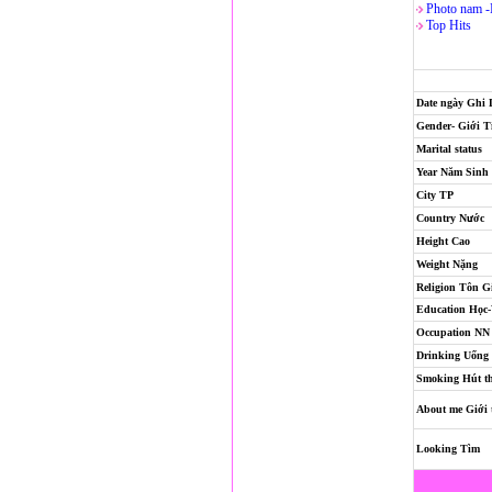
Photo nam 
Top Hits
Date ngày Ghi
Gender- Giới T
Marital status
Year Năm Sinh
City TP
Country Nước
Height Cao
Weight Nặng
Religion
Tôn G
Education Học
Occupation NN
Drinking Uống
Smoking Hút t
About me Giới 
Looking Tìm