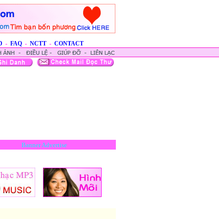
D
-
FAQ
-
NCTT
-
CONTACT
Banner Advertise