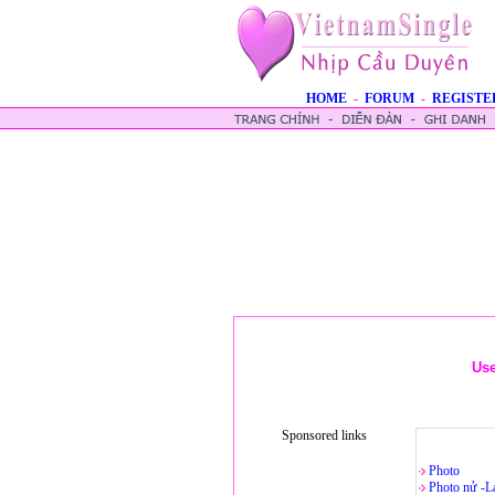
HOME
-
FORUM
-
REGISTE
Us
Sponsored links
Photo
Photo nử -L