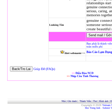
relationships star
genuine connecti
serious, caring, a
memories togeth
genuine connect
someone serious
Looking Tìm
create beautiful
Bạn phải là thành viê
toàn miễn phí
Báo Cáo Lạm Dụng
Alert webmaster >>
Giúp Đở (FAQs)
>>
Diễn Đàn NCD
>>
Nhịp Cầu Tình Thương
Nhà
|
Ghi danh
|
Thành Viên
|
Thơ
|
Hình ảnh
|
D
Copyright © 2026
Vietnam 
Hoc Tieng Anh
-
Submit W