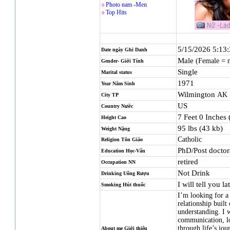
Photo nam -Men
Top Hits
5/15/2026 5:13
Date ngày Ghi Danh
Male
(Female = 
Gender- Giới Tính
Single
Marital status
1971
Year Năm Sinh
Wilmington
AK
City TP
US
Country Nước
7 Feet 0 Inches
Height Cao
95 lbs (43 kb)
Weight Nặng
Catholic
Religion
Tôn Giáo
PhD/Post doctor
Education Học-Vấn
retired
Occupation NN
Not Drink
Drinking Uống Rượu
I will tell you la
Smoking Hút thuốc
I’m looking for a
relationship built
understanding. I
communication, lo
through life’s jou
About me Giới thiệu