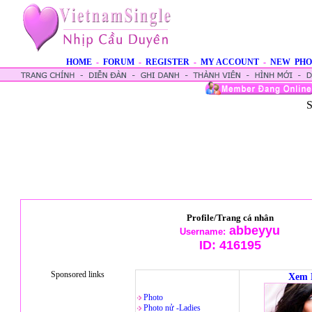
HOME
-
FORUM
-
REGISTER
-
MY ACCOUNT
-
NEW PHO
S
Profile/Trang cá nhân
abbeyyu
Username:
ID:
416195
Sponsored links
Xem 
Photo
Photo nử -Ladies