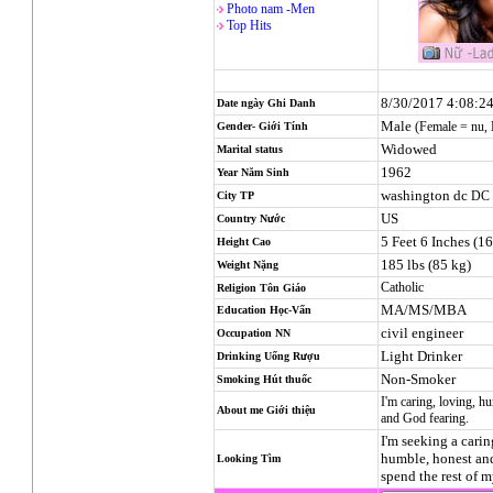
Photo nam -Men
Top Hits
8/30/2017 4:08:2
Date ngày Ghi Danh
Male
(Female = nu,
Gender- Giới Tính
Widowed
Marital status
1962
Year Năm Sinh
washington dc
DC
City TP
US
Country Nước
5 Feet 6 Inches (1
Height Cao
185 lbs (85 kg)
Weight Nặng
Catholic
Religion
Tôn Giáo
MA/MS/MBA
Education Học-Vấn
civil engineer
Occupation NN
Light Drinker
Drinking Uống Rượu
Non-Smoker
Smoking Hút thuốc
I'm caring, loving, h
About me Giới thiệu
and God fearing.
I'm seeking a caring
humble, honest an
Looking Tìm
spend the rest of m