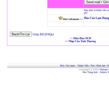
Bạn phải là thành viên m
phí
Báo Cáo Lạm Dụng
Alert webmaster >>
Giúp Đở (FAQs)
>>
Diễn Đàn NCD
>>
Nhịp Cầu Tình Thương
Nhà
|
Ghi danh
|
Thành Viên
|
Thơ
|
Hình ảnh
|
D
Copyright © 2026
Vietnam 
Hoc Tieng Anh
-
Submit W