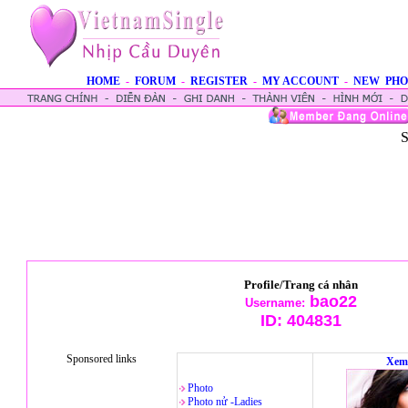
HOME
-
FORUM
-
REGISTER
-
MY ACCOUNT
-
NEW PHO
S
Profile/Trang cá nhân
bao22
Username:
ID:
404831
Sponsored links
Xem
Photo
Photo nử -Ladies