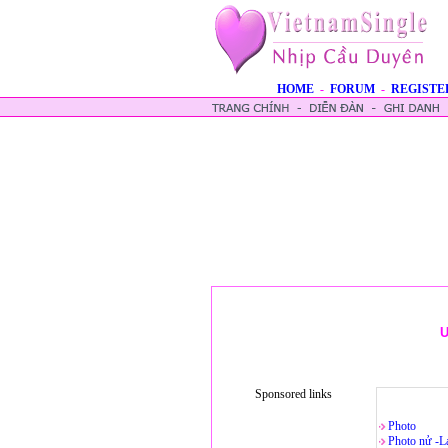
HOME
-
FORUM
-
REGISTE
U
Sponsored links
Photo
Photo nử -L