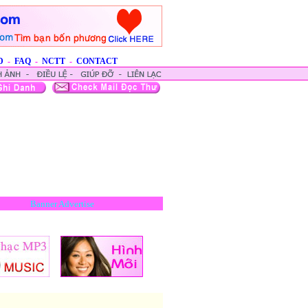
D
-
FAQ
-
NCTT
-
CONTACT
Banner Advertise