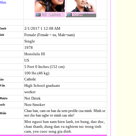
-Men
2/1/2017 1:12:08 AM
 Danh
Female
(Female = nu, Male=nam)
ính
Single
1978
Honolulu
HI
US
5 Feet 0 Inches (152 cm)
100 lbs (46 kg)
Catholic
iáo
High School graduate
-Vấn
worker
Not Drink
 Rượu
Non-Smoker
huốc
Chao ban, cam on ban da xem profile cua minh. Minh se
thiệu
noi cho ban nghe ve minh sau nhe!
Mot nguoi ban nam hien lanh, tot bung, dao duc,
chan thanh, dung dan va nghiem tuc trong tinh
cam, yeu cuoc song gia dinh.