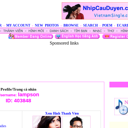
R
-
MY ACCOUNT
-
NEW PHOTOS
-
BROWSE
-
SEARCH
-
POEM
-
ECAR
Sponsored links
Profile/Trang cá nhân
lampson
sername:
ID:
403848
Xem Hinh Thanh Vien
adies