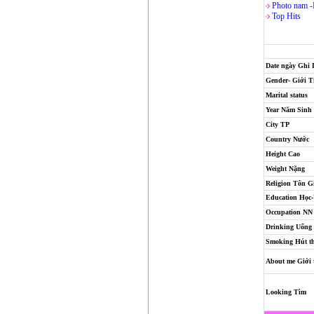
Photo nam 
Top Hits
Date ngày Ghi
Gender- Giới T
Marital status
Year Năm Sinh
City TP
Country Nước
Height Cao
Weight Nặng
Religion
Tôn G
Education Học
Occupation NN
Drinking Uống
Smoking Hút t
About me Giới 
Looking Tìm