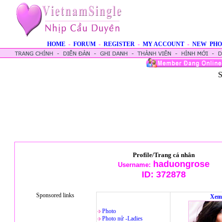
HOME
-
FORUM
-
REGISTER
-
MY ACCOUNT
-
NEW PHO
S
Profile/Trang cá nhân
haduongrose
Username:
ID:
372878
Sponsored links
Xem
Photo
Photo nử -Ladies