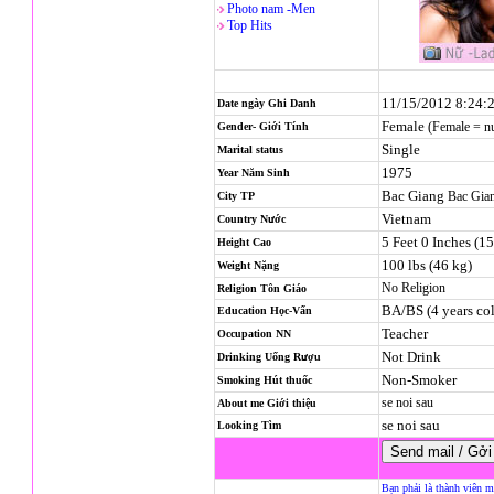
Photo nam -Men
Top Hits
11/15/2012 8:24:
Date ngày Ghi Danh
Female
(Female = n
Gender- Giới Tính
Single
Marital status
1975
Year Năm Sinh
Bac Giang
Bac Gia
City TP
Vietnam
Country Nước
5 Feet 0 Inches (1
Height Cao
100 lbs (46 kg)
Weight Nặng
No Religion
Religion
Tôn Giáo
BA/BS (4 years col
Education Học-Vấn
Teacher
Occupation NN
Not Drink
Drinking Uống Rượu
Non-Smoker
Smoking Hút thuốc
se noi sau
About me Giới thiệu
se noi sau
Looking Tìm
Bạn phải là thành viên m