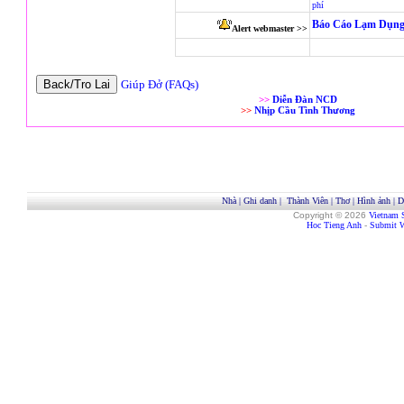
phí
Báo Cáo Lạm Dụng
Alert webmaster >>
Giúp Đở (FAQs)
>>
Diễn Đàn NCD
>>
Nhịp Cầu Tình Thương
Nhà
|
Ghi danh
|
Thành Viên
|
Thơ
|
Hình ảnh
|
D
Copyright © 2026
Vietnam 
Hoc Tieng Anh
-
Submit W