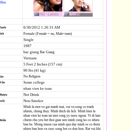
-Men
6/30/2012 1:26:31 AM
 Danh
Female
(Female = nu, Male=nam)
ính
Single
1987
bac giang
Bac Giang
Vietnam
5 Feet 2 Inches (157 cm)
90 lbs (41 kg)
No Religion
iáo
Some college
-Vấn
nhan vien ke toan
Not Drink
 Rượu
Non-Smoker
huốc
Minh la mot vo gai manh mai, vui ve,song co tranh
nhiem, chung thuy. Minh thich du lich. Minh hien la
nhan vien ke toan tai mot cong yy nuoc ngoai. Vi di lam
chiem chu yeu het thoi gian nen minh cung ko co nhieu
thiệu
ban be. Mong muon cua minh qua day minh se co them
nhieu ban hon va cuoc song bot co don hon. Rat vui khi