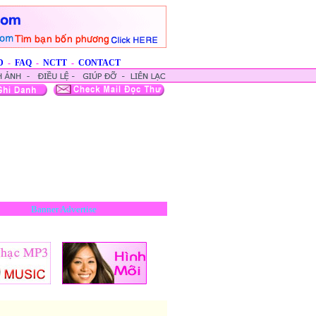
D
-
FAQ
-
NCTT
-
CONTACT
Banner Advertise