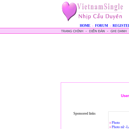
HOME
-
FORUM
-
REGISTE
Use
Sponsored links
Photo
Photo nử -L