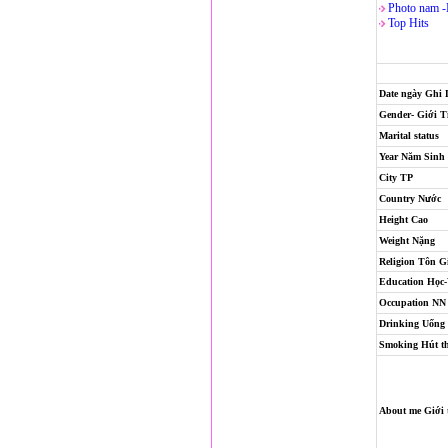
Photo nam 
Top Hits
Date ngày Ghi
Gender- Giới T
Marital status
Year Năm Sinh
City TP
Country Nước
Height Cao
Weight Nặng
Religion
Tôn G
Education Học
Occupation NN
Drinking Uống
Smoking Hút t
About me Giới 