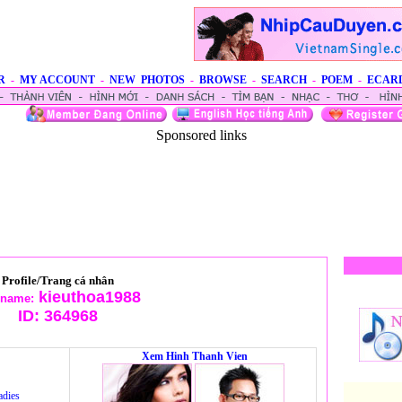
R
-
MY ACCOUNT
-
NEW PHOTOS
-
BROWSE
-
SEARCH
-
POEM
-
ECAR
Sponsored links
Profile/Trang cá nhân
kieuthoa1988
rname:
ID:
364968
Xem Hinh Thanh Vien
adies