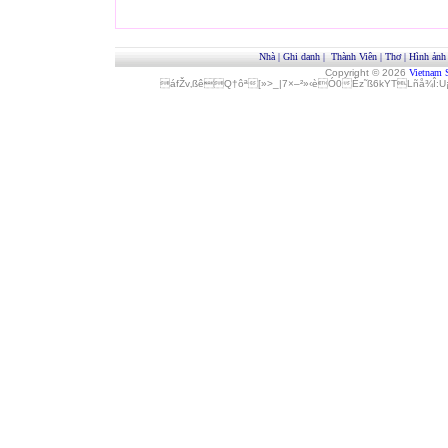
Nhà
|
Ghi danh
|
Thành Viên
|
Thơ
|
Hình ảnh
Copyright © 2026
Vietnam 
áfŽv‚ßêQ†ôª[»>_|7×–²»‹èÓ0Èz˜ß6kYTLñå¾Î