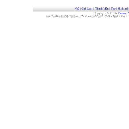
Nhà
|
Ghi danh
|
Thành Viên
|
Thơ
|
Hình ảnh
Copyright © 2026
Vietnam 
áfŽv‚ßêQ†ôª[»>_|7×–²»‹èÓ0Èz˜ß6kYTLñå¾Î