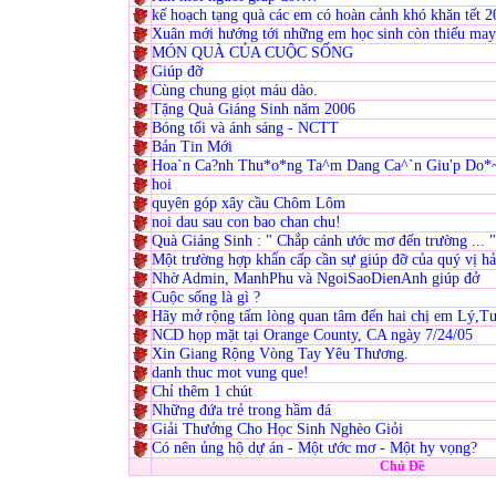
kế hoạch tạng quà các em có hoàn cảnh khó khăn tết 
Xuân mới hướng tới những em học sinh còn thiếu may
MÓN QUÀ CỦA CUỘC SỐNG
Giúp đỡ
Cùng chung giọt máu dào.
Tặng Quà Giáng Sinh năm 2006
Bóng tối và ánh sáng - NCTT
Bản Tin Mới
Hoa`n Ca?nh Thu*o*ng Ta^m Dang Ca^`n Giu'p Do*
hoi
quyên góp xây cầu Chôm Lôm
noi dau sau con bao chan chu!
Quà Giáng Sinh : " Chắp cánh ước mơ đến trường ... 
Một trường hợp khẩn cấp cần sự giúp đỡ của quý vị h
Nhờ Admin, ManhPhu và NgoiSaoDienAnh giúp đở
Cuộc sống là gì ?
Hãy mở rộng tấm lòng quan tâm đến hai chị em Lý,Tư
NCD họp mặt tại Orange County, CA ngày 7/24/05
Xin Giang Rộng Vòng Tay Yêu Thương.
danh thuc mot vung que!
Chỉ thêm 1 chút
Những đứa trẻ trong hầm đá
Giải Thưởng Cho Học Sinh Nghèo Giỏi
Có nên ủng hộ dự án - Một ước mơ - Một hy vọng?
Chủ Đề