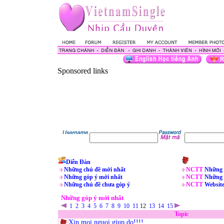
Sponsored links
Diễn Đàn
Những chủ đề mới nhất
NCTT
Những 
Những góp ý mới nhất
NCTT
Những 
Những chủ đề chưa góp ý
NCTT
Websit
Những góp ý mới nhất
1
2
3
4
5
6
7
8
9
10
11
12
13
14
15
Topic
Xin moi nguoi giup do!!!!