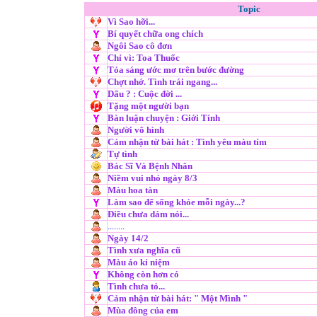
Topic
Vì Sao hỡi...
Bí quyết chữa ong chích
Ngôi Sao cô đơn
Chỉ vì: Toa Thuốc
Tỏa sáng ước mơ trên bước đường
Chợt nhớ. Tình trái ngang...
Dấu ? : Cuộc đời ...
Tặng một người bạn
Bàn luận chuyện : Giới Tính
Người vô hình
Cảm nhận từ bài hát : Tình yêu màu tím
Tự tình
Bác Sĩ Và Bệnh Nhân
Niềm vui nhỏ ngày 8/3
Màu hoa tàn
Làm sao để sống khỏe mỗi ngày...?
Điều chưa dám nói...
........
Ngày 14/2
Tình xưa nghĩa cũ
Màu áo kỉ niệm
Không còn hơn có
Tình chưa tỏ...
Cảm nhận từ bài hát: " Một Mình "
Mùa đông của em