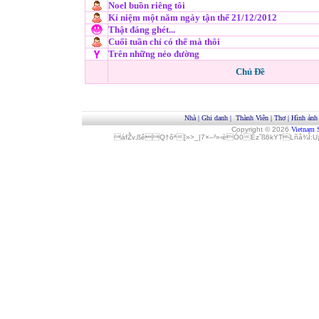
Noel buồn riêng tôi
Kỉ niệm một năm ngày tận thế 21/12/2012
Thật đáng ghét...
Cuối tuần chỉ có thế mà thôi
Trên những nẻo đường
Chủ Đề
Nhà
|
Ghi danh
|
Thành Viên
|
Thơ
|
Hình ảnh
Copyright © 2026
Vietnam 
áfŽv‚ßêQ†ôª[»>_|7×–²»‹èÓ0Èz˜ß6kYTLñå¾Î