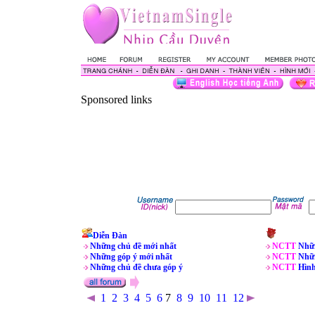
Sponsored links
Diễn Đàn
Những chủ đề mới nhất
NCTT
Nhữn
Những góp ý mới nhất
NCTT
Nhữn
Những chủ đề chưa góp ý
NCTT
Hìn
1
2
3
4
5
6
7
8
9
10
11
12