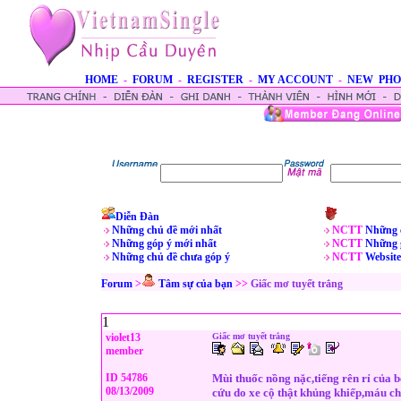
HOME
-
FORUM
-
REGISTER
-
MY ACCOUNT
-
NEW PHO
Diễn Đàn
Những chủ đề mới nhất
NCTT
Những 
Những góp ý mới nhất
NCTT
Những 
Những chủ đề chưa góp ý
NCTT
Website
Forum
>
Tâm sự của bạn
>>
Giấc mơ tuyết trắng
1
violet13
Giấc mơ tuyết trắng
member
ID 54786
Mùi thuốc nồng nặc,tiếng rên rỉ của 
08/13/2009
cứu do xe cộ thật khủng khiếp,máu ch