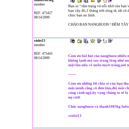
thanh1605kg
member
Bạn ui ! tâm trạng và nỗi nhớ của bạn
bạn vậy đó,1 tháng trời ròng rã, rất cô
REF: 475427
chúc bạn an lành.
08/14/2009
CHÀO BẠN NANGBUON ! ĐÊM TÂY B
violet13
member
REF: 475443
Cảm ơn bài hát của nangbuon nhiều nh
08/14/2009
không lạnh mà sao trong lòng như mu
một lần nữa về miền tuyết trắng,nơi tr
-------
Cảm ơn những lời chia sẻ của bạn tha
một mình cũng cô đơn lắm,đôi mắt chỉ
cùng cảnh ngộ,hy vọng chúng ta sẽ là
nụ cười
Chúc nangbuon và thanh1605kg luôn 
violet13