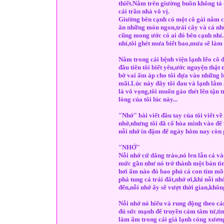
thiết.Nằm trên giường buồn không tả đ
cái trần nhà vô vị.
Giường bên cạnh có một cô gái nằm c
ăn những món ngon,trái cây và cả nhữn
cũng mong ước có ai đó bên cạnh nhỉ.
nhỉ,tôi ghét mưa biết bao,mưa sẽ làm 
Nằm trong cái bệnh viện lạnh lẽo cô 
đầu tiên tôi biết yêu,ước nguyện thậ
bờ vai ấm áp cho tôi dựa vào những l
mãi.Lúc này đây tôi đau và lạnh lắm 
là vô vọng,tôi muốn gào thét lên tận 
lòng của tôi lúc này...
"Nhớ" bài viết đầu tay của tôi viết v
nhớ,nhưng tôi đã cố hòa mình vào để 
nỗi nhớ in đậm để ngày hôm nay còn 
"NHỚ"
Nỗi nhớ cứ dâng trào,nó len lẫn cả 
mức gần như nó trở thành một bản tì
hơi ấm nào đó bao phủ cả con tim mồ 
phá tung cả trái đất,nhớ ơi,khi nỗi n
đến,nỗi nhớ ấy sẽ vượt thời gian,không
Nỗi nhớ nó hiểu và rung động theo 
đủ sức mạnh để truyền cảm tâm tư,tìn
làm ấm trong cái giá lạnh cóng xương