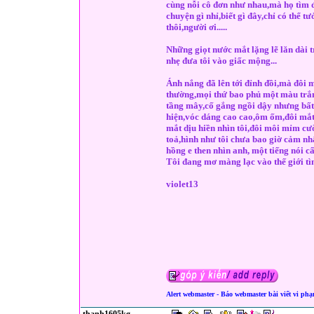
cùng nỗi cô đơn như nhau,mà họ tìm đế
chuyện gì nhỉ,biết gì đây,chỉ có thể t
thôi,người ơi.....
Những giọt nước mắt lặng lẽ lăn dài t
nhẹ đưa tôi vào giấc mộng...
Ánh nắng đã lên tới đỉnh đồi,mà đôi
thường,mọi thứ bao phủ một màu trắn
tầng mây,cố gắng ngồi dậy nhưng bất 
hiện,vóc dáng cao cao,ôm ốm,đôi mắt 
mắt dịu hiền nhìn tôi,đôi môi mỉm cươ
toả,hình như tôi chưa bao giờ cảm nhậ
hồng e then nhìn anh, một tiếng nói câ
Tôi đang mơ màng lạc vào thế giới tì
violet13
Alert webmaster - Báo webmaster bài viết vi ph