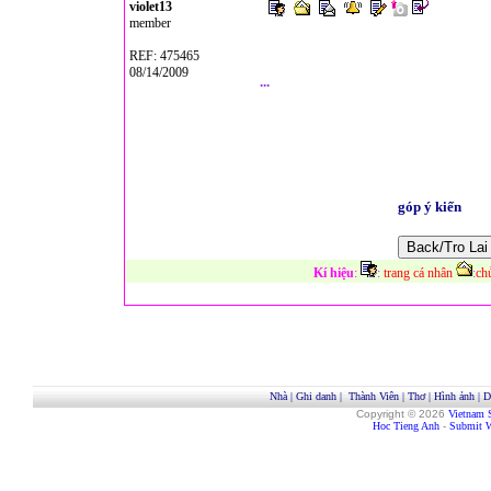
violet13
member
REF: 475465
08/14/2009
...
góp ý kiến
Kí hiệu
:
:
trang cá nhân
:
ch
Nhà
|
Ghi danh
|
Thành Viên
|
Thơ
|
Hình ảnh
|
D
Copyright © 2026
Vietnam 
Hoc Tieng Anh
-
Submit W