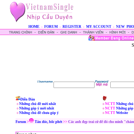
HOME
-
FORUM
-
REGISTER
-
MY ACCOUNT
-
NEW PHO
S
Diễn Đàn
Những chủ đề mới nhất
NCTT
Những chủ 
Những góp ý mới nhất
NCTT
Những góp 
Những chủ đề chưa góp ý
NCTT
Website
Forum
>
Tán dóc, bốc phét
>>
Các anh đẹp trai cứ để đó cho mình "chả