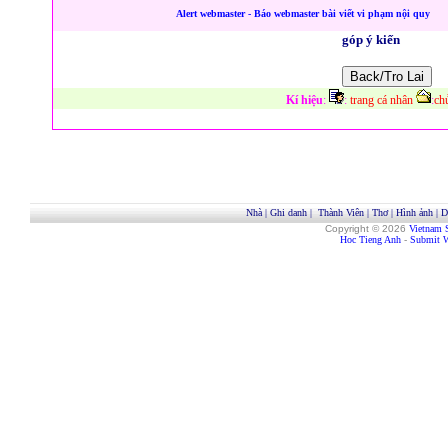
Alert webmaster - Báo webmaster bài viết vi phạm nội quy
góp ý kiến
Kí hiệu
:
:
trang cá nhân
:
ch
Nhà
|
Ghi danh
|
Thành Viên
|
Thơ
|
Hình ảnh
|
D
Copyright © 2026
Vietnam 
Hoc Tieng Anh
-
Submit W