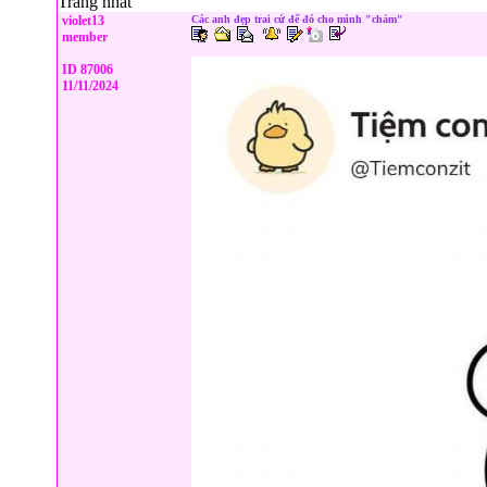
Trang nhat
violet13
Các anh đẹp trai cứ để đó cho mình "chảm"
member
ID 87006
11/11/2024