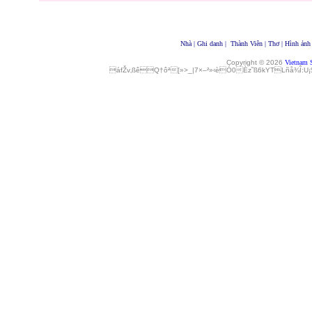
Nhà
|
Ghi danh
|
Thành Viên
|
Thơ
|
Hình ảnh
Copyright © 2026
Vietnam 
áfŽv‚ßêQ†ôª[»>_|7×–²»‹èÓ0Èz˜ß6kYTLñå¾Î