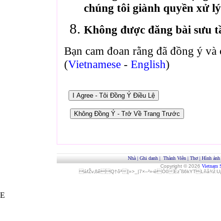
chúng tôi giành quyền xử lý
Không được đăng bài sưu t
Bạn cam đoan rằng đã đồng ý và 
(
Vietnamese
-
English
)
Nhà
|
Ghi danh
|
Thành Viên
|
Thơ
|
Hình ảnh
Copyright © 2026
Vietnam 
áfŽv‚ßêQ†ôª[»>_|7×–²»‹èÓ0Èz˜ß6kYTLñå¾Î
E